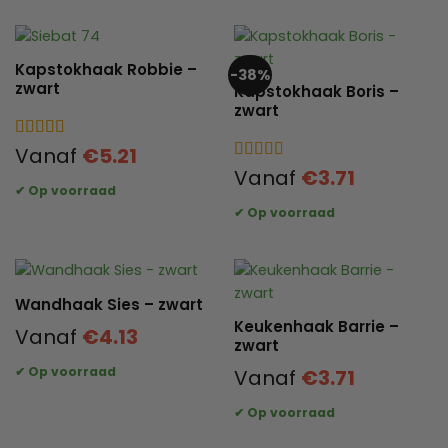
Kapstokhaak Robbie –
-38%
zwart
Kapstokhaak Boris –
zwart
Gewaardeerd
Vanaf
€
5.21
4.67
uit 5
Gewaardeerd
Vanaf
€
3.71
4.57
uit 5
Wandhaak Sies – zwart
Keukenhaak Barrie –
Vanaf
€
4.13
zwart
Vanaf
€
3.71