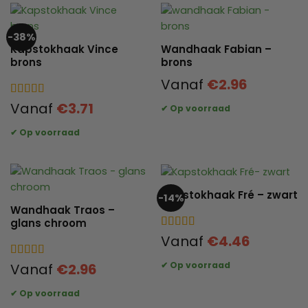
-38%
Kapstokhaak Vince
Wandhaak Fabian –
brons
brons
Vanaf
€
2.96
Gewaardeerd
Vanaf
€
3.71
5
uit 5
Kapstokhaak Fré – zwart
-14%
Wandhaak Traos –
glans chroom
Gewaardeerd
Vanaf
€
4.46
4.33
uit 5
Gewaardeerd
Vanaf
€
2.96
5
uit 5