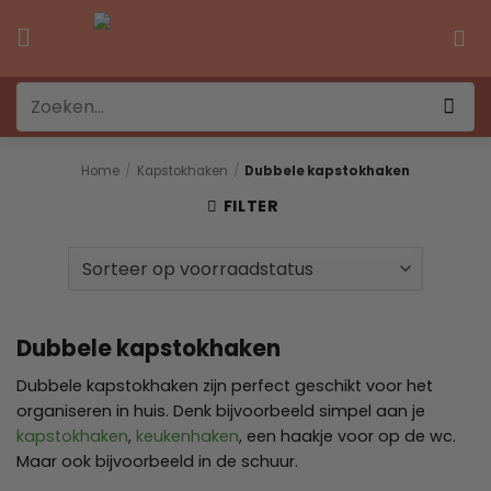
Ga
naar
inhoud
Zoeken
naar:
Home
/
Kapstokhaken
/
Dubbele kapstokhaken
FILTER
Dubbele kapstokhaken
Dubbele kapstokhaken zijn perfect geschikt voor het
organiseren in huis. Denk bijvoorbeeld simpel aan je
kapstokhaken
,
keukenhaken
, een haakje voor op de wc.
Maar ook bijvoorbeeld in de schuur.