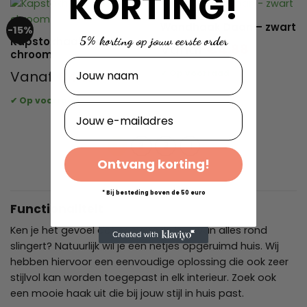
KORTING!
Wandhaak Daan – zwart
-15%
5% korting op jouw eerste order
Kapstokhaak Guido –
Vanaf
€
4.88
chroom
Naam
Vanaf
€
4.13
E-mailadres
1
2
3
Ontvang korting!
* Bij besteding boven de 50 euro
Functionaliteit
Ken je het gevoel dat er overal in huis van alles rond
slingert? Natuurlijk wil je een netjes opgeruimd huis. Wij
hebben hiervoor een eenvoudige oplossing die ook zeer
stijlvol kan worden toegepast in elk interieur. Zoek ook
een mooie haak uit die bij jouw stijl in huis past.