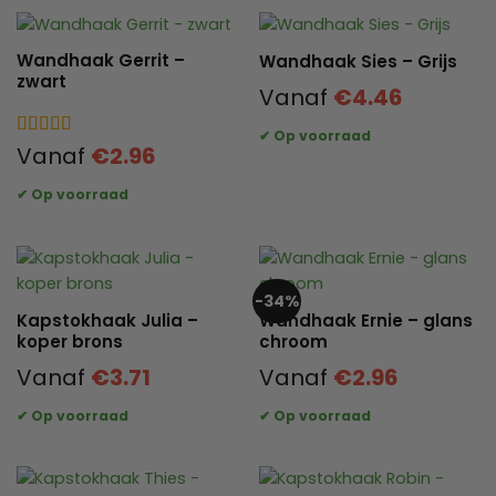
Wandhaak Gerrit –
Wandhaak Sies – Grijs
zwart
Vanaf
€
4.46
Gewaardeerd
Vanaf
€
2.96
4.6
uit 5
-34%
Kapstokhaak Julia –
Wandhaak Ernie – glans
koper brons
chroom
Vanaf
€
3.71
Vanaf
€
2.96