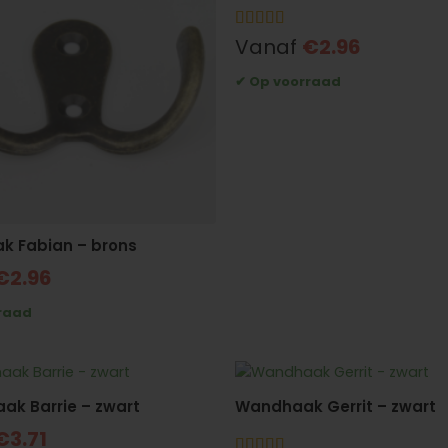
Gewaardeerd
Vanaf
€
2.96
5
uit 5
 Fabian – brons
€
2.96
ak Barrie – zwart
Wandhaak Gerrit – zwart
€
3.71