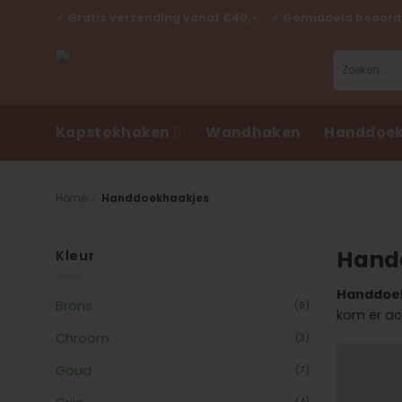
Ga
✓ Gratis verzending vanaf €40,- ✓ Gemiddeld beoorde
naar
inhoud
Zoeken
naar:
Kapstokhaken
Wandhaken
Handdoek
Home
/
Handdoekhaakjes
Hand
Kleur
Handdoe
Brons
(6)
kom er ac
Chroom
(3)
Goud
(7)