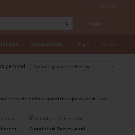
Contact
Login
lanken
Accessoires
Blogs
Zakelijk
ordt getoond
een haak die perfect aansluit op jouw interieur en
chroom
Wandhaak Sies – zwart