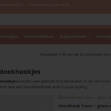
eld met 9/10 ✓ Verzending in NL en BE
haakjes
Keukenhaken
Kapstokken
Wandp
Resultaat 1–18 van de 33 resultaten w
doekhaakjes
khaakjes
worden veel gebruikt in in de keuken of wc. Ga voor 
hter wat een handdoekhaak doet in jouw styling.
Wandhaak Traos – glans 