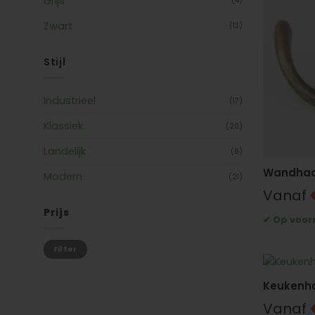
Grijs
(4)
Zwart
(13)
Stijl
Industrieel
(17)
Klassiek
(20)
Landelijk
(8)
Wandhaak
Modern
(21)
Vanaf
Prijs
Min.
Max.
Filter
prijs
prijs
Keukenha
Vanaf