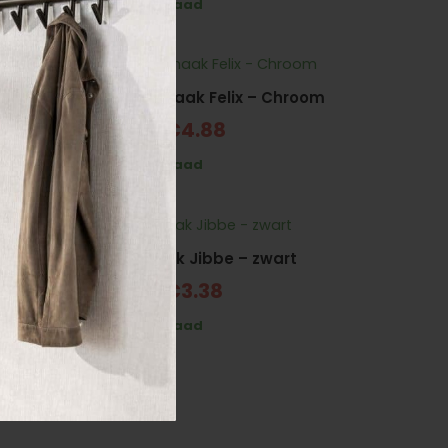
Kapstokhaak Felix – Chroom
Vanaf
€
4.88
Wandhaak Jibbe – zwart
Vanaf
€
3.38