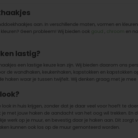
khaakjes
nddoekhaakjes aan. In verschillende maten, vormen en kleuren.
e kleuren? Geen probleem! Wij bieden ook
goud
,
chroom
en no
ken lastig?
aakjes een lastige keuze kan zijn. Wij bieden daarom ons pe
k voor de wandhaken, keukenhaken, kapstokken en kapstokken o
 de haken waar je tussen twijfelt. Wij denken graag met je m
 look?
look in huis krijgen, zonder dat je daar veel voor hoeft te d
dat je met jouw haken de aandacht van het oog wil trekken. E
kje werk op je muur, en bevestig daar je haken aan. Dit zorgt 
haken kunnen ook los op de muur gemonteerd worden.