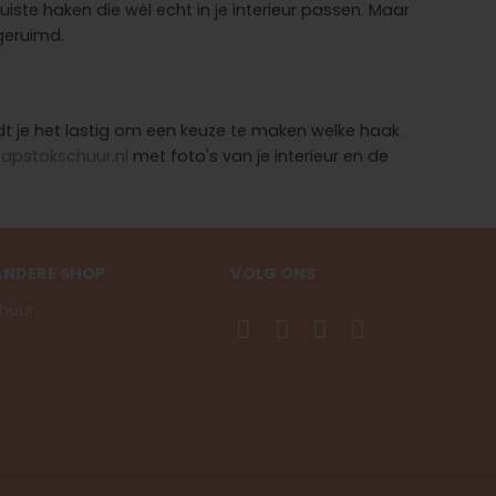
ste haken die wél echt in je interieur passen. Maar
geruimd.
ndt je het lastig om een keuze te maken welke haak
apstokschuur.nl
met foto's van je interieur en de
ANDERE SHOP
VOLG ONS
huur