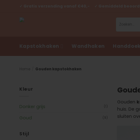
Ga
✓ Gratis verzending vanaf €40,- ✓ Gemiddeld beoorde
naar
inhoud
Zoeken
naar:
Kapstokhaken
Wandhaken
Handdoek
Home
/
Gouden kapstokhaken
Goude
Kleur
Gouden
k
Donker grijs
(1)
huis. De 
sluiten ov
Goud
(9)
Stijl