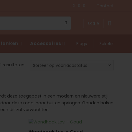
Contact
Login
lanken
Accessoires
Blogs
Zakelijk
11 resultaten
ordt deze toegepast in een modern en nieuwere stijl
rdoor deze mooi naar buiten springen. Gouden haken
ereen dit zal verwachten.
Wandhaak Levi – Goud