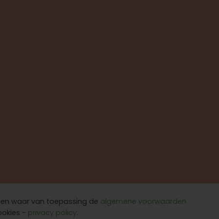
t en waar van toepassing de
algemene voorwaarden
ookies -
privacy policy
.