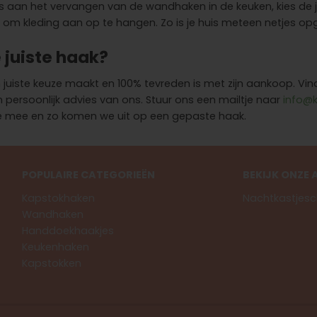
s aan het vervangen van de wandhaken in de keuken, kies de jui
m kleding aan op te hangen. Zo is je huis meteen netjes op
 juiste haak?
en juiste keuze maakt en 100% tevreden is met zijn aankoop. Vi
ersoonlijk advies van ons. Stuur ons een mailtje naar
info@k
 je mee en zo komen we uit op een gepaste haak.
POPULAIRE CATEGORIEËN
BEKIJK ONZE 
Kapstokhaken
Nachtkastjesc
Wandhaken
Handdoekhaakjes
Keukenhaken
Kapstokken