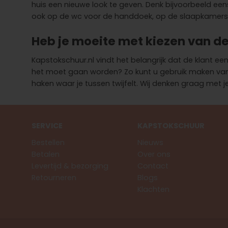
huis een nieuwe look te geven. Denk bijvoorbeeld een
ook op de wc voor de handdoek, op de slaapkamers o
Heb je moeite met kiezen van de
Kapstokschuur.nl vindt het belangrijk dat de klant e
het moet gaan worden? Zo kunt u gebruik maken van p
haken waar je tussen twijfelt. Wij denken graag met
SERVICE
KAPSTOKSCHUUR
Bestellen
Nieuws
Betalen
Over ons
Levertijd & bezorging
Contact
Retourneren
Blogs
Klachten