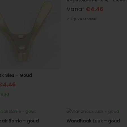
Vanaf
€
4.46
k Sies – Goud
€
4.46
ak Barrie – goud
Wandhaak Luuk – goud