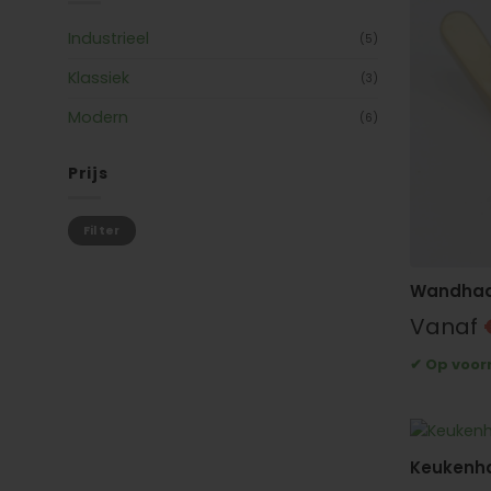
Industrieel
(5)
Klassiek
(3)
Modern
(6)
Prijs
Min.
Max.
Filter
prijs
prijs
Wandhaa
Vanaf
Keukenha