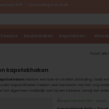
eld met 9/10 ✓ Verzending in NL en BE
haakjes
Keukenhaken
Kapstokken
Wandp
Toont alle 
n kapstokhaken
apstokhaken
hebben een luxe en strakke uitstraling. Vaak w
gouden kapstokhaken trekken veel aandacht van het oog waa
er het algemeen makkelijk aan bij een interieur, terwijl niet ied
Kapstokhaak Felix – Goud