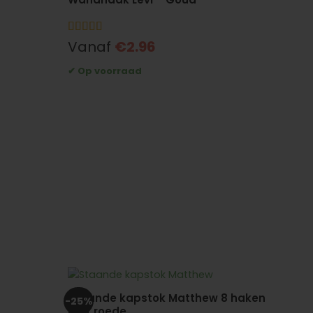
Gewaardeerd
Vanaf
€
2.96
5
uit 5
Staande kapstok Matthew 8 haken
-25%
met roede