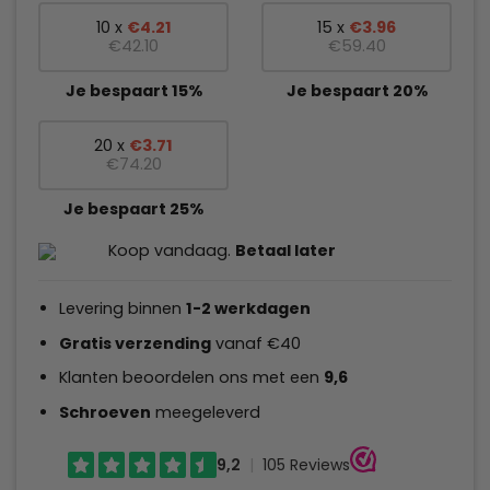
10 x
€
4.21
15 x
€
3.96
€
42.10
€
59.40
Je bespaart 15%
Je bespaart 20%
20 x
€
3.71
€
74.20
Je bespaart 25%
Koop vandaag.
Betaal later
Levering binnen
1-2 werkdagen
Gratis verzending
vanaf €40
Klanten beoordelen ons met een
9,6
Schroeven
meegeleverd