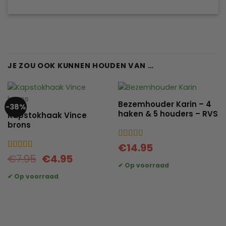
JE ZOU OOK KUNNEN HOUDEN VAN …
Bezemhouder Karin – 4
-38%
haken & 5 houders – RVS
Kapstokhaak Vince
brons
Gewaardeerd
€
14.95
5
uit 5
Oorspronkelijke
Huidige
Gewaardeerd
€
7.95
€
4.95
5
uit 5
prijs
prijs
was:
is:
€7.95.
€4.95.