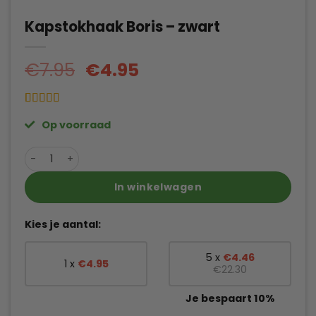
Kapstokhaak Boris – zwart
Oorspronkelijke
Huidige
€
7.95
€
4.95
prijs
prijs
was:
is:
Gewaardeerd
7
€7.95.
€4.95.
Op voorraad
4.57
op 5
gebaseerd
op
klant
Kapstokhaak Boris - zwart aantal
waarderingen
In winkelwagen
Kies je aantal:
5 x
€
4.46
1 x
€
4.95
€
22.30
Je bespaart 10%