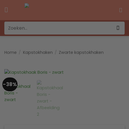
Ga
naar
inhoud
Zoeken
naar:
Home
/
Kapstokhaken
/
Zwarte kapstokhaken
-38%