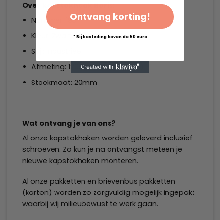
Over kapstokhaak Boris:
Ontvang korting!
Nummer: 193
Kleur: Zwart
* Bij besteding boven de 50 euro
Stijl: Industrieel
Afmeting: 120mm x 70mm (LxB)
Steekmaat:
20mm
Wat ontvang je van ons?
Al onze kapstokhaken worden geleverd inclusief
schroeven. Zo kun je na ontvangst meteen je
nieuwe kapstokhaken monteren.
Al onze pakketten en brievenbus pakketten
(karton) worden zo zorgvuldig mogelijk ingepakt
waarbij wij milieubewust te werk gaan.