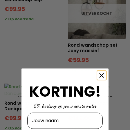
€
99.95
UITVERKOCHT
Rond wandschap set
Joey massief
€
59.95
KORTING!
UITVERKOCHT
UITVERKOCHT
Rond wandschap
Rond wandschap
5% korting op jouw eerste order
Danique Ø40
Danique Ø50
Naam
€
99.95
€
149.00