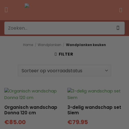
Ga
naar
inhoud
Zoeken
naar:
Home
/
Wandplanken
/
Wandplanken keuken
FILTER
Organisch wandschap
3-delig wandschap set
Donna 120 cm
Siem
€
85.00
€
79.95