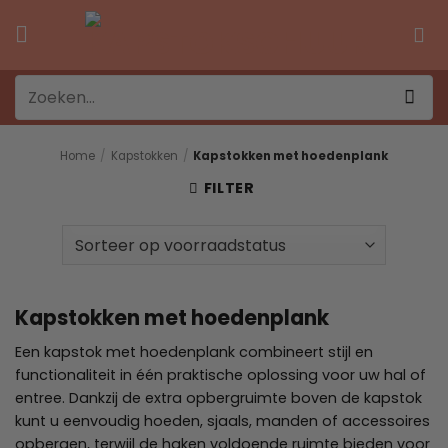
Ga
naar
inhoud
Zoeken
naar:
Home
/
Kapstokken
/
Kapstokken met hoedenplank
FILTER
Kapstokken met hoedenplank
Een kapstok met hoedenplank combineert stijl en
functionaliteit in één praktische oplossing voor uw hal of
entree. Dankzij de extra opbergruimte boven de kapstok
kunt u eenvoudig hoeden, sjaals, manden of accessoires
opbergen, terwijl de haken voldoende ruimte bieden voor