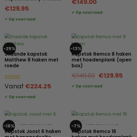
€
149.00
€
129.95
-25%
-13%
Staande kapstok
Kapstok Remco 8 haken
Matthew 8 haken met
met hoedenplank (open
roede
box)
Oorspronkeli
Huid
€
149.00
€
129.95
prijs
prijs
Gewaardeerd
Vanaf
€
224.25
was:
is:
5
uit 5
€149.00.
€129
UITVERKOCHT
UITVERKOCHT
-16%
-7%
Kapstok Joost 6 haken
Kapstok Remco 16