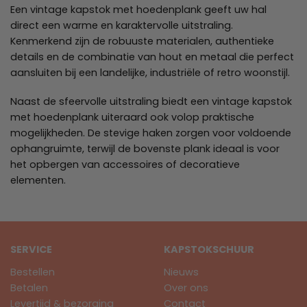
Een vintage kapstok met hoedenplank geeft uw hal
direct een warme en karaktervolle uitstraling.
Kenmerkend zijn de robuuste materialen, authentieke
details en de combinatie van hout en metaal die perfect
aansluiten bij een landelijke, industriële of retro woonstijl.
Naast de sfeervolle uitstraling biedt een vintage kapstok
met hoedenplank uiteraard ook volop praktische
mogelijkheden. De stevige haken zorgen voor voldoende
ophangruimte, terwijl de bovenste plank ideaal is voor
het opbergen van accessoires of decoratieve
elementen.
SERVICE
KAPSTOKSCHUUR
Bestellen
Nieuws
Betalen
Over ons
Levertijd & bezorging
Contact