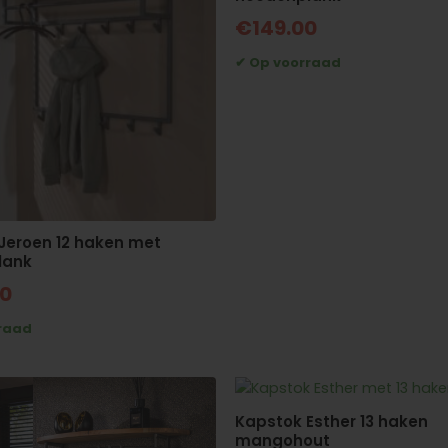
€
149.00
Jeroen 12 haken met
lank
00
Kapstok Esther 13 haken
mangohout