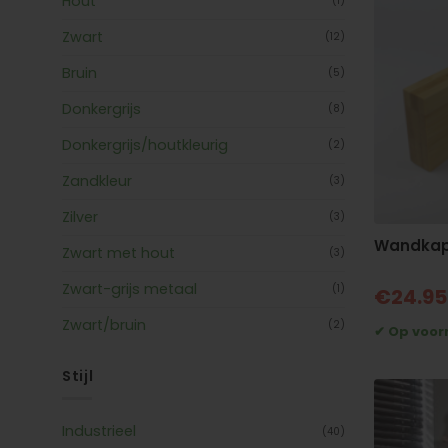
Hout
(1)
Zwart
(12)
Bruin
(5)
Donkergrijs
(8)
Donkergrijs/houtkleurig
(2)
Zandkleur
(3)
Zilver
(3)
Wandkaps
Zwart met hout
(3)
Zwart-grijs metaal
(1)
€
24.95
Zwart/bruin
(2)
Stijl
Industrieel
(40)