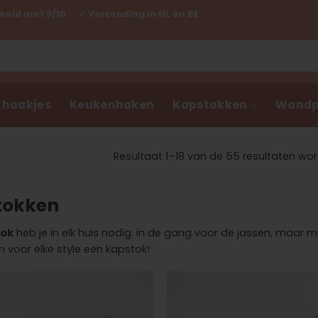
eld met 9/10 ✓ Verzending in NL en BE
haakjes
Keukenhaken
Kapstokken
Wandp
Resultaat 1–18 van de 55 resultaten wo
tokken
tok
heb je in elk huis nodig. in de gang voor de jassen, maar 
 voor elke style een kapstok!