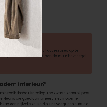
wordt om jassen, tassen of accessoires op te
tangen en kan vrijstaand, aan de muur bevestigd
odern interieur?
minimalistische uitstraling. Een zwarte kapstok past
jdige kleur is die goed combineert met moderne
an een stijlvolle keuze zijn. Het voegt een subtiele