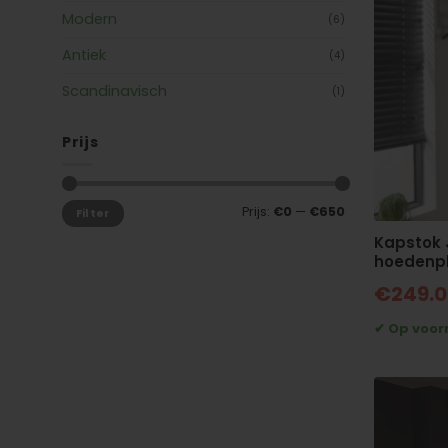
Modern
(6)
Antiek
(4)
Scandinavisch
(1)
Prijs
Min.
Max.
Prijs:
€0
—
€650
Filter
prijs
prijs
Kapstok 
hoedenp
€
249.