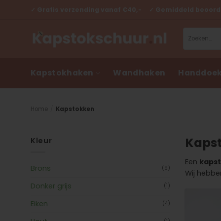
Ga
✓ Gratis verzending vanaf €40,- ✓ Gemiddeld beoorde
naar
inhoud
Zoeken
naar:
Kapstokhaken
Wandhaken
Handdoek
Home
/
Kapstokken
Kaps
Kleur
Een
kaps
Brons
(9)
Wij hebben
Donker grijs
(1)
Eiken
(4)