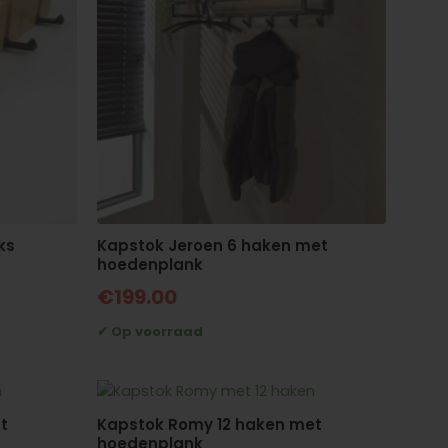
Kapstok Jeroen 6 haken met
ks
hoedenplank
€
199.00
t
Kapstok Romy 12 haken met
hoedenplank