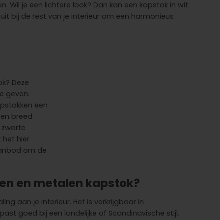
. Wil je een lichtere look? Dan kan een kapstok in wit
luit bij de rest van je interieur om een harmonieus
k? Deze
te geven.
apstokken een
 een breed
e zwarte
 het hier
 aanbod om de
uten en metalen kapstok?
ng aan je interieur. Het is verkrijgbaar in
st goed bij een landelijke of Scandinavische stijl.