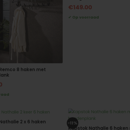
€
149.00
 Remco 8 haken met
lank
0
Nathalie 2 x 6 haken
-11%
Kapstok Nathalie 6 haken