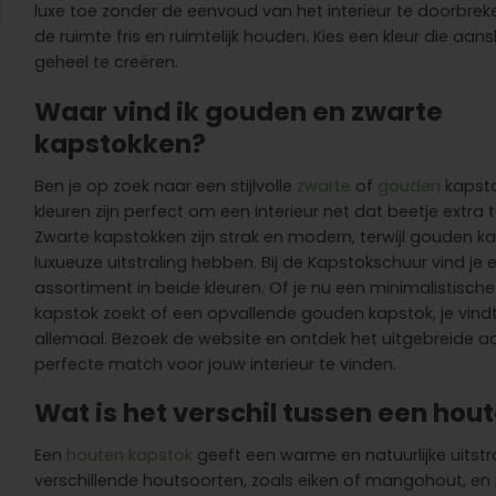
luxe toe zonder de eenvoud van het interieur te doorbreken
de ruimte fris en ruimtelijk houden. Kies een kleur die aans
geheel te creëren.
Waar vind ik gouden en zwarte
kapstokken?
Ben je op zoek naar een stijlvolle
zwarte
of
gouden
kapsto
kleuren zijn perfect om een interieur net dat beetje extra 
Zwarte kapstokken zijn strak en modern, terwijl gouden k
luxueuze uitstraling hebben. Bij de Kapstokschuur vind je
assortiment in beide kleuren. Of je nu een minimalistisch
kapstok zoekt of een opvallende gouden kapstok, je vindt
allemaal. Bezoek de website en ontdek het uitgebreide
perfecte match voor jouw interieur te vinden.
Wat is het verschil tussen een ho
Een
houten kapstok
geeft een warme en natuurlijke uitstrali
verschillende houtsoorten, zoals eiken of mangohout, en pa