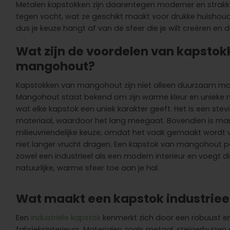
Metalen kapstokken zijn daarentegen moderner en strakker
tegen vocht, wat ze geschikt maakt voor drukke huishou
dus je keuze hangt af van de sfeer die je wilt creëren en de
Wat zijn de voordelen van kapstok
mangohout?
Kapstokken van mangohout zijn niet alleen duurzaam maar
Mangohout staat bekend om zijn warme kleur en unieke n
wat elke kapstok een uniek karakter geeft. Het is een stevig
materiaal, waardoor het lang meegaat. Bovendien is m
milieuvriendelijke keuze, omdat het vaak gemaakt wordt
niet langer vrucht dragen. Een kapstok van mangohout p
zowel een industrieel als een modern interieur en voegt d
natuurlijke, warme sfeer toe aan je hal.
Wat maakt een kapstok industriee
Een
industriële kapstok
kenmerkt zich door een robuust en
fabrieksinterieurs. Materialen zoals metaal, steigerbuize