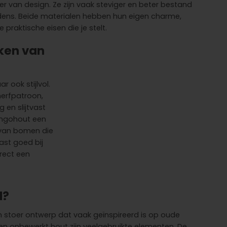
 van design. Ze zijn vaak steviger en beter bestand
dens. Beide materialen hebben hun eigen charme,
 praktische eisen die je stelt.
ken van
 ook stijlvol.
erfpatroon,
 en slijtvast
angohout een
 van bomen die
ast goed bij
irect een
l?
 stoer ontwerp dat vaak geïnspireerd is op oude
n en onbewerkt hout zijn veelgebruikte elementen. De