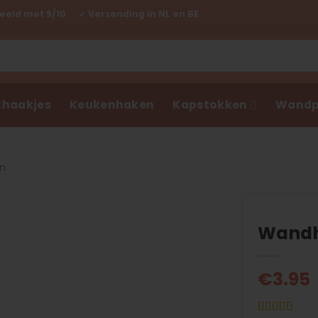
eld met 9/10 ✓ Verzending in NL en BE
haakjes
Keukenhaken
Kapstokken
Wandp
en
Wandh
€
3.95