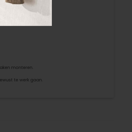
haken monteren.
bewust te werk gaan.