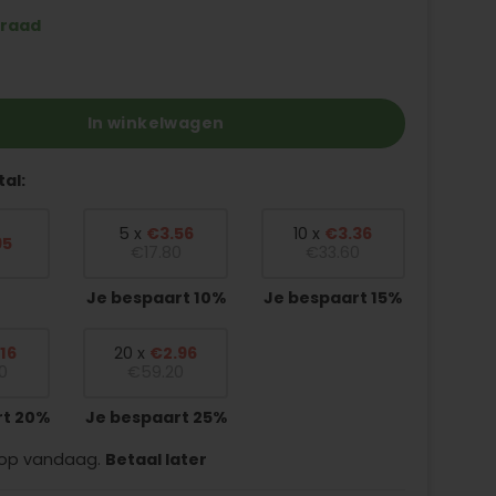
d
rraad
raos - glans chroom aantal
In winkelwagen
tal:
5 x
€
3.56
10 x
€
3.36
95
€
17.80
€
33.60
Je bespaart 10%
Je bespaart 15%
.16
20 x
€
2.96
0
€
59.20
rt 20%
Je bespaart 25%
op vandaag.
Betaal later