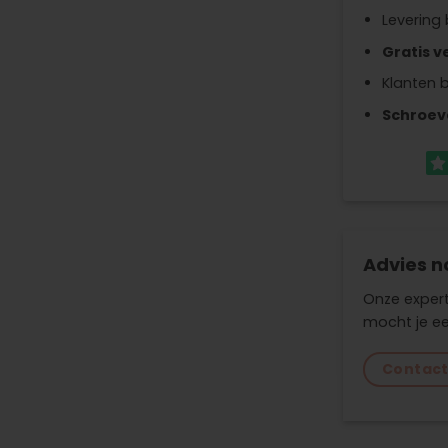
Levering
Gratis v
Klanten 
Schroev
Advies n
Onze expert
mocht je ee
Contac