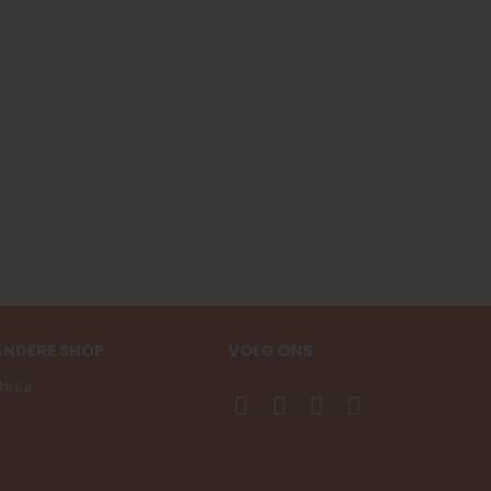
ANDERE SHOP
VOLG ONS
huur