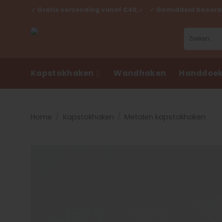
Ga
✓ Gratis verzending vanaf €40,- ✓ Gemiddeld beoorde
naar
inhoud
Zoeken
naar:
Kapstokhaken
Wandhaken
Handdoek
Home
/
Kapstokhaken
/
Metalen kapstokhaken