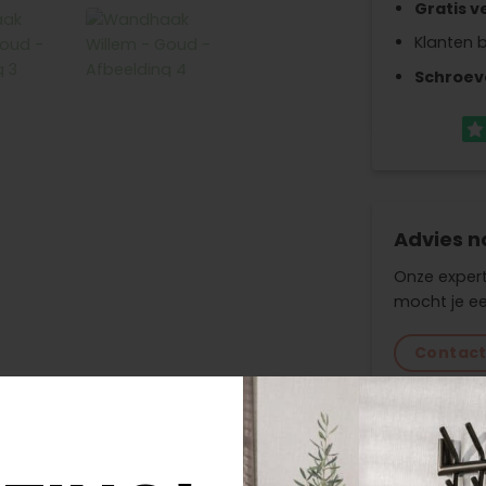
Gratis v
Klanten 
Schroev
Advies n
Onze expert
mocht je ee
Contac