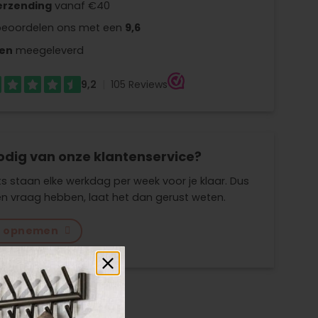
erzending
vanaf €40
beoordelen ons met een
9,6
en
meegeleverd
odig van onze klantenservice?
s staan elke werkdag per week voor je klaar. Dus
n vraag hebben, laat het dan gerust weten.
t opnemen