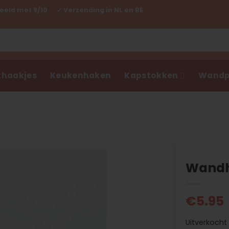
eld met 9/10 ✓ Verzending in NL en BE
haakjes
Keukenhaken
Kapstokken
Wandp
Wandh
€
5.95
Uitverkocht