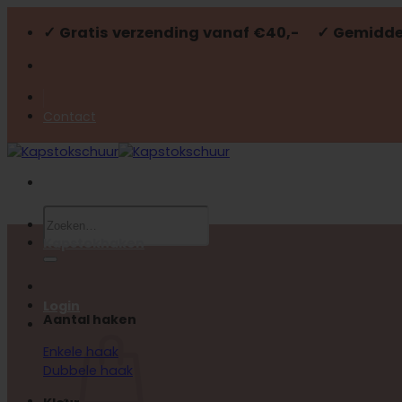
Ga
✓ Gratis verzending vanaf €40,- ✓ Gemiddel
naar
inhoud
Contact
Zoeken
naar:
Kapstokhaken
Login
Aantal haken
Enkele haak
Dubbele haak