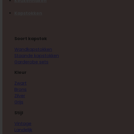
Keukenhaken
Kapstokken
Soort kapstok
Wandkapstokken
Staande kapstokken
Garderobe sets
Kleur
Zwart
Brons
Zilver
Grijs
Stijl
Vintage
Landelijk