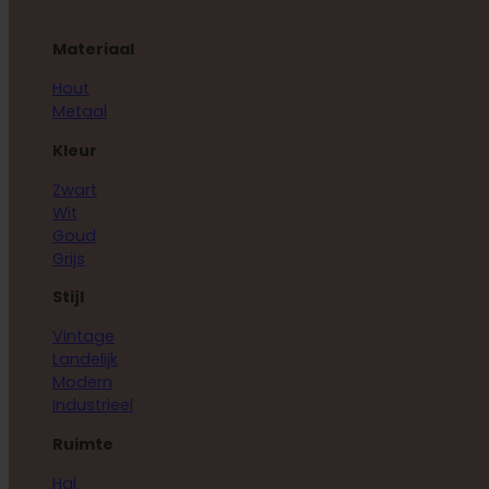
Materiaal
Hout
Metaal
Kleur
Zwart
Wit
Goud
Grijs
Stijl
Vintage
Landelijk
Modern
Industrieel
Ruimte
Hal