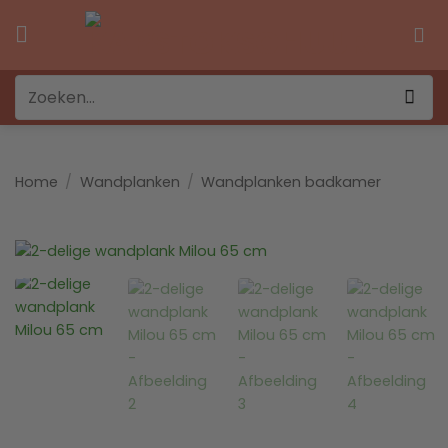
Ga
naar
inhoud
Zoeken
naar:
Home
/
Wandplanken
/
Wandplanken badkamer