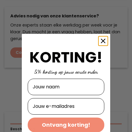
Advies nodig van onze klantenservice?
Onze experts staan elke werkdag per week voor je
klaar. Dus mocht je een vraag hebben, laat het dan
gerust weten.
KORTING!
Contact opnemen
5% korting op jouw eerste order
Naam
E-mailadres
Ontvang korting!
Beschrijving