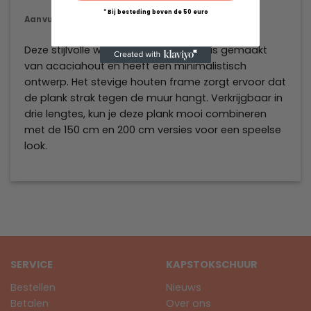
* Bij besteding boven de 50 euro
Aanvullende informatie
Deze stijlvolle wandplank van 100 cm is gemaakt
van acaciahout en heeft een minimalistisch
ontwerp. Het stevige houten frame zorgt ervoor dat
de plank strak tegen de muur hangt. Verkrijgbaar in
drie lengtes, kun je deze plank mooi combineren
met de 150 cm en 200 cm versies voor een speelse
look.
SERVICE
KAPSTOKSCHUUR
Bestellen
Nieuws
Betalen
Over ons