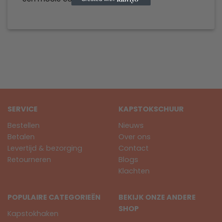
SERVICE
KAPSTOKSCHUUR
Bestellen
Nieuws
Betalen
Over ons
Levertijd & bezorging
Contact
Retourneren
Blogs
Klachten
POPULAIRE CATEGORIEËN
BEKIJK ONZE ANDERE
SHOP
Kapstokhaken