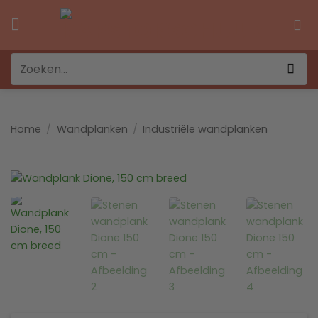
Ga
naar
inhoud
Zoeken
naar:
Home
/
Wandplanken
/
Industriële wandplanken