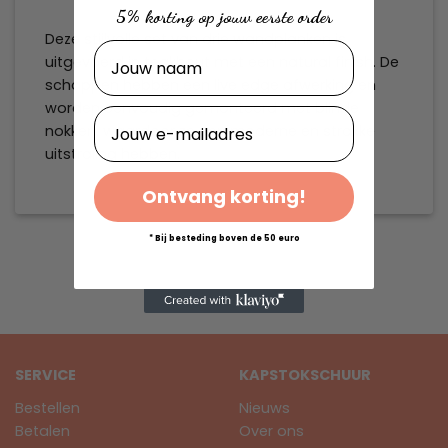
5% korting op jouw eerste order
Deze stijlvolle set van drie wandplanken is
Naam
uitgevoerd in teakhout met een natural finish. De
schappen hebben een live edge afwerking en
worden eenvoudig gemonteerd met blinde
E-mailadres
nokken, waardoor ze een moderne en strakke
uitstraling hebben.
Ontvang korting!
* Bij besteding boven de 50 euro
SERVICE
KAPSTOKSCHUUR
Bestellen
Nieuws
Betalen
Over ons