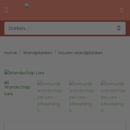
Ga
naar
inhoud
Zoeken
naar:
Home
/
Wandplanken
/
Houten wandplanken