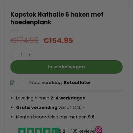
Kapstok Nathalie 6 haken met
hoedenplank
Oorspronkelijke
Huidige
€
174.95
€
154.95
prijs
prijs
Kapstok Nathalie 6 haken met hoedenplank aantal
was:
is:
€174.95.
€154.95.
In winkelwagen
Koop vandaag.
Betaal later
Levering binnen
2-4
werkdagen
Gratis verzending
vanaf €40,-
Klanten beoordelen ons met een
9,6