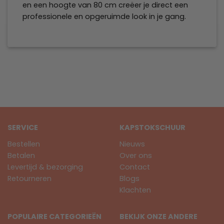
en een hoogte van 80 cm creëer je direct een
professionele en opgeruimde look in je gang.
SERVICE
KAPSTOKSCHUUR
Bestellen
Nieuws
Betalen
Over ons
Levertijd & bezorging
Contact
Retourneren
Blogs
Klachten
POPULAIRE CATEGORIEËN
BEKIJK ONZE ANDERE