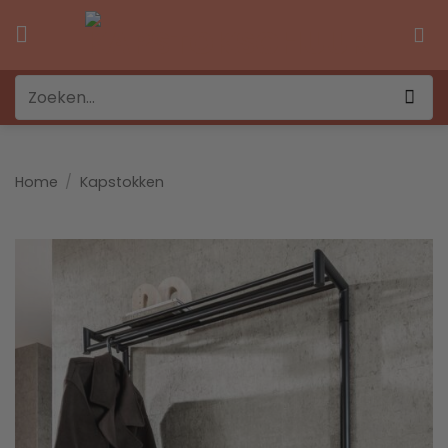
Ga
naar
inhoud
Zoeken
naar:
Home
/
Kapstokken