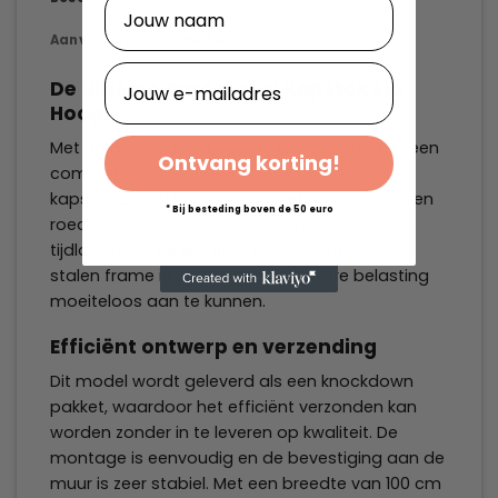
Naam
Aanvullende informatie
E-mailadres
De ultieme garderobe: Kapstok Lío
Hoog
Met de hoge variant van de Lío-serie haal je een
Ontvang korting!
complete garderobeoplossing in huis. Deze
kapstok beschikt over maar liefst 20 haken, een
* Bij besteding boven de 50 euro
roede en een hoedenplank, uitgevoerd in een
tijdloze mat donkergrijze kleur. Het robuuste
stalen frame is ontworpen om zware belasting
moeiteloos aan te kunnen.
Efficiënt ontwerp en verzending
Dit model wordt geleverd als een knockdown
pakket, waardoor het efficiënt verzonden kan
worden zonder in te leveren op kwaliteit. De
montage is eenvoudig en de bevestiging aan de
muur is zeer stabiel. Met een breedte van 100 cm