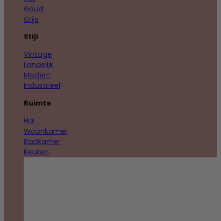
Goud
Grijs
Stijl
Vintage
Landelijk
Modern
Industrieel
Ruimte
Hal
Woonkamer
Badkamer
Keuken