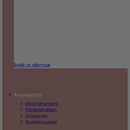
Bekijk ze allemaal
Accessoires
Kledinghangers
Paraplubakken
Schroeven
Bezemhouders