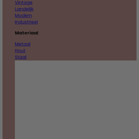
Vintage
Landelijk
Modern
Industrieel
Materiaal
Metaal
Hout
Staal