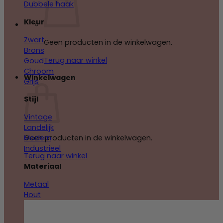
Dubbele haak
Kleur
Zwart
Geen producten in de winkelwagen.
Brons
Terug naar winkel
Goud
Chroom
Winkelwagen
Grijs
Stijl
Vintage
Landelijk
Modern
Geen producten in de winkelwagen.
Industrieel
Terug naar winkel
Materiaal
Metaal
Hout