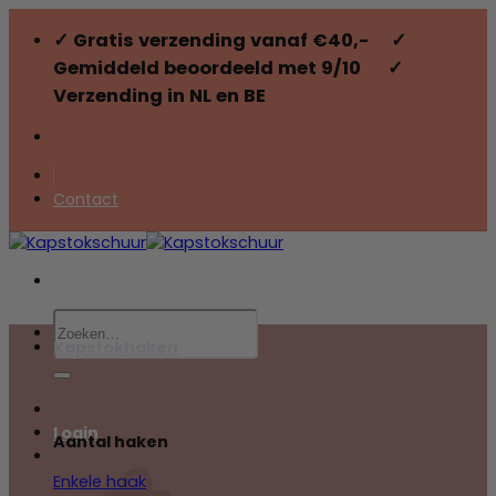
Ga
✓ Gratis verzending vanaf €40,- ✓
naar
inhoud
Gemiddeld beoordeeld met 9/10 ✓
Verzending in NL en BE
Contact
Zoeken
naar:
Kapstokhaken
Login
Aantal haken
Enkele haak