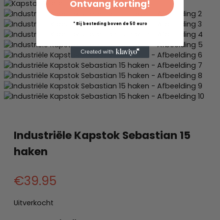
Ontvang korting!
* Bij besteding boven de 50 euro
Industriële Kapstok Sebastian 15
haken
€
39.95
Uitverkocht