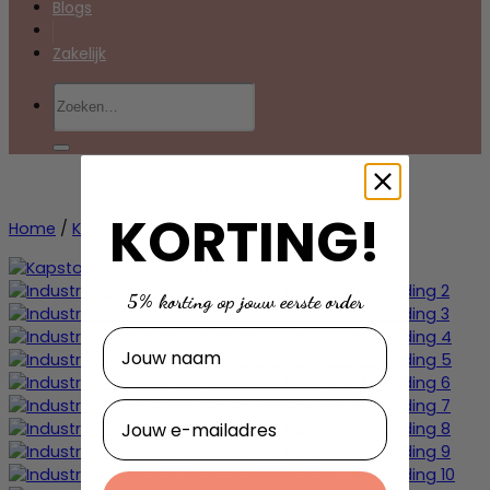
Blogs
Zakelijk
Zoeken
naar:
KORTING!
Home
/
Kapstokken
/
Industriële kapstokken
5% korting op jouw eerste order
Naam
E-mailadres