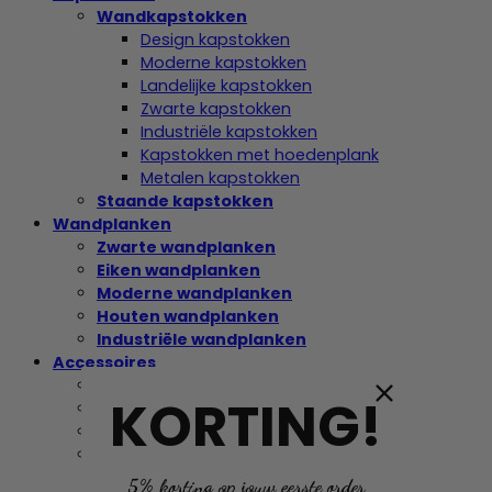
Wandkapstokken
Design kapstokken
Moderne kapstokken
Landelijke kapstokken
Zwarte kapstokken
Industriële kapstokken
Kapstokken met hoedenplank
Metalen kapstokken
Staande kapstokken
Wandplanken
Zwarte wandplanken
Eiken wandplanken
Moderne wandplanken
Houten wandplanken
Industriële wandplanken
Accessoires
Bezemhouders
KORTING!
Kledinghangers
Paraplubakken
Schroeven
5% korting op jouw eerste order