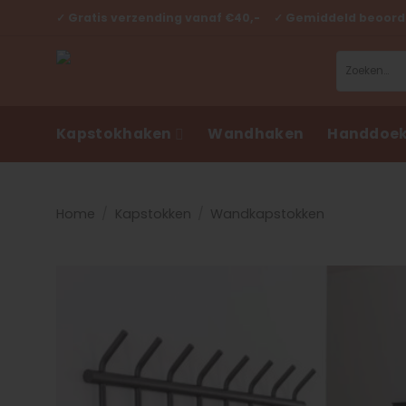
Ga
✓ Gratis verzending vanaf €40,- ✓ Gemiddeld beoorde
naar
inhoud
Zoeken
naar:
Kapstokhaken
Wandhaken
Handdoek
Home
/
Kapstokken
/
Wandkapstokken