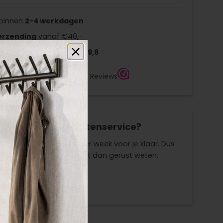
 binnen
2-4
werkdagen
erzending
vanaf €40,-
beoordelen ons met een
9,6
odig van onze klantenservice?
s staan elke werkdag per week voor je klaar. Dus
n vraag hebben, laat het dan gerust weten.
t opnemen