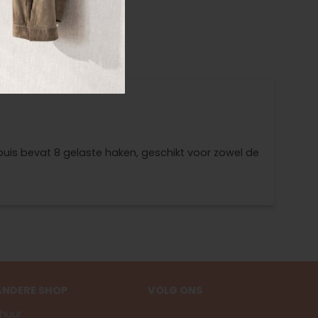
buis bevat 8 gelaste haken, geschikt voor zowel de
ANDERE SHOP
VOLG ONS
huur