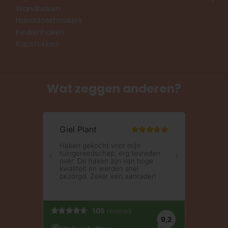
Wandhaken
Handdoekhaakjes
Keukenhaken
Kapstokken
Wat zeggen anderen?