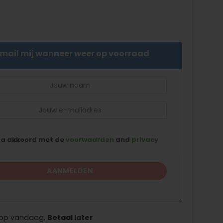
d
mail mij wanneer weer op voorraad
ga akkoord met de
voorwaarden
and
privacy
op vandaag.
Betaal later