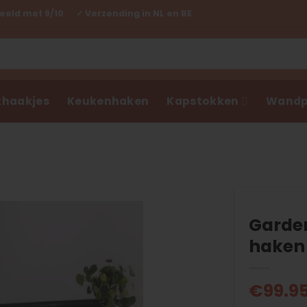
eld met 9/10 ✓ Verzending in NL en BE
haakjes
Keukenhaken
Kapstokken
Wandp
Garder
haken
€
99.9