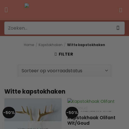
Ga
naar
inhoud
Zoeken
naar:
Home
/
Kapstokhaken
/
Witte kapstokhaken
FILTER
Witte kapstokhaken
UITVERKOCHT
-50%
-50%
Kapstokhaak Olifant
Wit/Goud